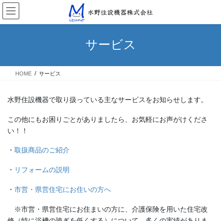
コ
ナ
ン
ビ
テ
ゲ
ン
ー
サービス
ツ
シ
へ
ョ
ス
ン
HOME
サービス
キ
に
ッ
移
プ
動
水野住設機器で取り扱っている主なサービスをお知らせします。
この他にもお困りごとがありましたら、お気軽にお声がけくださ
い！！
・
取扱商品のご紹介
・
リフォームの説明
・
市営・県営住宅にお住いの方へ
※市営・県営住宅にお住まいの方に、介護保険を用いた住宅改
修（特に浴槽の跨ぎを低くする）について、多くの実績がありま